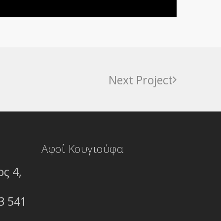
Next Project
Αφοί Κουγιούφα
ς 4,
3 541